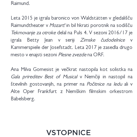
Raimund.
Leta 2015 je igrala baronico von Waldstätten v gledališču
Raimundtheater v
Mozart!
in bil hkrati porotnik na sodišču
Tekmovanje za otroke
delal na Puls 4. V sezoni 2016/17 je
igrala Betty Jean v seriji
Zimske čudodelnice
v
Kammerspiele der Josefstadt. Leta 2017 je zasedla drugo
mesto v enajsti sezoni
Plesne zvezde
na ORF.
Ana Milva Gomesist je večkrat nastopila kot solistka na
Gala prireditev Best of Musical
v Nemčiji in nastopil na
številnih gostovanjih, na primer na
Počitnice na ledu
ali v
Alte Oper Frankfurt z Nemškim filmskim orkestrom
Babelsberg.
VSTOPNICE