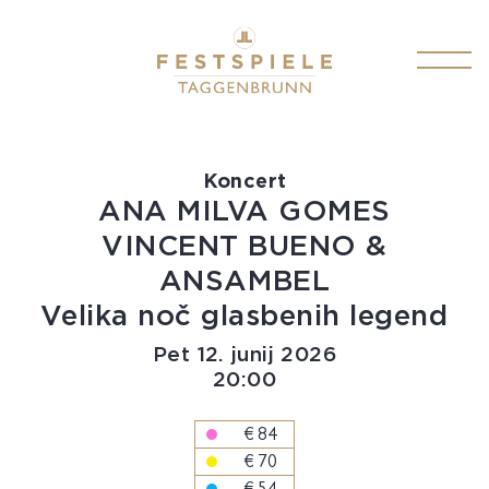
PROGRAM
Koncert
VSTOPNICE
ANA MILVA GOMES
VINCENT BUENO &
INFORMACIJE O FESTIVALU
ANSAMBEL
Velika noč glasbenih legend
PIŠITE NAM
Pet
12.
junij
2026
SL
20:00
€ 84
€ 70
€ 54