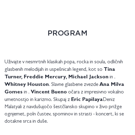
PROGRAM
Uživajte v nesmrtnih klasikah popa, rocka in soula, odličnih
Tina
glasbenih melodijah in uspešnicah legend, kot so
Turner, Freddie Mercury, Michael Jackson
in .
Whitney Houston
Ana Milva
. Slavne glasbene zvezde
Gomes
Vincent Bueno
in .
očara z impresivno vokalno
Eric Papilaya
umetnostjo in karizmo. Skupaj z
Deniz
Malatyali z navdušujočo šestčlansko skupino v živo prižge
ognjemet, poln čustev, spominov in strasti - koncert, ki se
dotakne srca in duše.