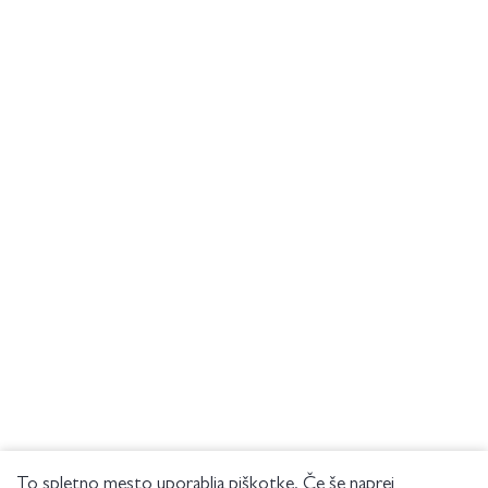
To spletno mesto uporablja piškotke. Če še naprej