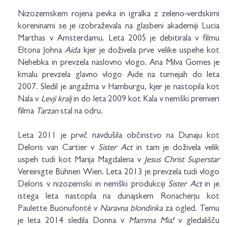
Nizozemskem rojena pevka in igralka z zeleno-verdskimi
koreninami se je izobraževala na glasbeni akademiji Lucia
Marthas v Amsterdamu. Leta 2005 je debitirala v filmu
Eltona Johna
Aida
kjer je doživela prve velike uspehe kot
Nehebka in prevzela naslovno vlogo. Ana Milva Gomes je
kmalu prevzela glavno vlogo Aide na turnejah do leta
2007. Sledil je angažma v Hamburgu, kjer je nastopila kot
Nala v
Levji kralj
in do leta 2009 kot Kala v nemški premieri
filma
Tarzan
stal na odru.
Leta 2011 je prvič navdušila občinstvo na Dunaju kot
Deloris van Cartier v
Sister Act
in tam je doživela velik
uspeh tudi kot Marija Magdalena v
Jesus Christ Superstar
Vereinigte Bühnen Wien. Leta 2013 je prevzela tudi vlogo
Deloris v nizozemski in nemški produkciji
Sister Act
in je
istega leta nastopila na dunajskem Ronacherju kot
Paulette Buonufonté v
Naravna blondinka
za ogled. Temu
je leta 2014 sledila Donna v
Mamma Mia!
v gledališču