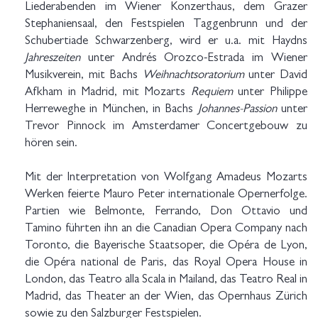
Liederabenden im Wiener Konzerthaus, dem Grazer
Stephaniensaal, den Festspielen Taggenbrunn und der
Schubertiade Schwarzenberg, wird er u.a. mit Haydns
Jahreszeiten
unter Andrés Orozco-Estrada im Wiener
Musikverein, mit Bachs
Weihnachtsoratorium
unter David
Afkham in Madrid, mit Mozarts
Requiem
unter Philippe
Herreweghe in München, in Bachs
Johannes-Passion
unter
Trevor Pinnock im Amsterdamer Concertgebouw zu
hören sein.
Mit der Interpretation von Wolfgang Amadeus Mozarts
Werken feierte Mauro Peter internationale Opernerfolge.
Partien wie Belmonte, Ferrando, Don Ottavio und
Tamino führten ihn an die Canadian Opera Company nach
Toronto, die Bayerische Staatsoper, die Opéra de Lyon,
die Opéra national de Paris, das Royal Opera House in
London, das Teatro alla Scala in Mailand, das Teatro Real in
Madrid, das Theater an der Wien, das Opernhaus Zürich
sowie zu den Salzburger Festspielen.