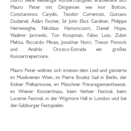
Durch seine vielseitige Konzerttätigkeit erarbeitete sich
Mauro Peter mit Dirigenten wie Ivor Bolton,
Constantinos Carydis, Teodor Currentzis, Gustavo
Dudamel, Ádám Fischer, Sir John Eliot Gardiner, Philippe
Herreweghe, Nikolaus Harnoncourt, Daniel Hope,
Vladimir Jurowski, Ton Koopman, Fabio Luisi, Zubin
Mehta, Riccardo Minasi, Jonathan Nott, Trevor Pinnock
und Andrés Orozco-Estrada ein großes
Konzertrepertoire.
Mauro Peter widmet sich intensiv dem Lied und gastierte
im Musikverein Wien, im Pierre Boulez Saal in Berlin, der
Kölner Philharmonie, im Münchner Prinzregententheater,
im Wiener Konzerthaus, beim Verbier Festival, beim
Lucerne Festival, in der Wigmore Hall in London und bei
den Salzburger Festspielen.