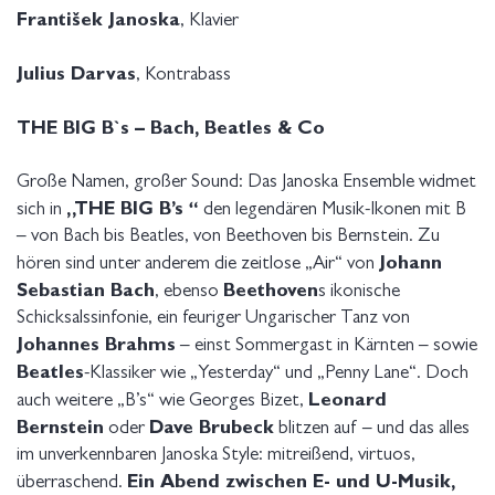
František Janoska
, Klavier
Julius Darvas
, Kontrabass
THE BIG B`s – Bach, Beatles & Co
Große Namen, großer Sound: Das Janoska Ensemble widmet
„THE BIG B’s “
sich in
den legendären Musik-Ikonen mit B
– von Bach bis Beatles, von Beethoven bis Bernstein. Zu
Johann
hören sind unter anderem die zeitlose „Air“ von
Sebastian Bach
Beethoven
, ebenso
s ikonische
Schicksalssinfonie, ein feuriger Ungarischer Tanz von
Johannes Brahms
– einst Sommergast in Kärnten – sowie
Beatles
-Klassiker wie „Yesterday“ und „Penny Lane“. Doch
Leonard
auch weitere „B’s“ wie Georges Bizet,
Bernstein
Dave Brubeck
oder
blitzen auf – und das alles
im unverkennbaren Janoska Style: mitreißend, virtuos,
Ein Abend zwischen E- und U-Musik,
überraschend.