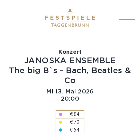
PROGRAMM
Konzert
TICKETS
JANOSKA ENSEMBLE
The big B`s - Bach, Beatles &
FESTSPIELINFOS
Co
KONTAKT
Mi
13.
Mai
2026
20:00
DE
€ 84
€ 70
€ 54